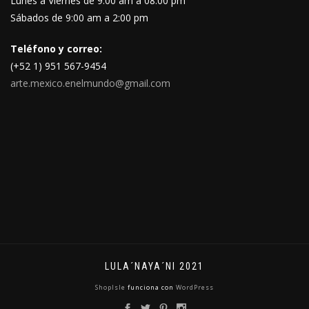
Lunes a Viernes de 9:00 am a 08:00 pm
Sábados de 9:00 am a 2:00 pm
Teléfono y correo:
(+52 1) 951 567-9454
arte.mexico.enelmundo@gmail.com
LULA´NAYA´NI 2021
ShopIsle
funciona con
WordPress