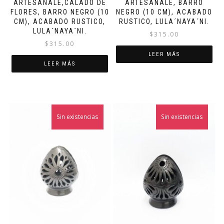
ARTESANALE,CALADO DE
ARTESANALE, BARRO
FLORES, BARRO NEGRO (10
NEGRO (10 CM), ACABADO
CM), ACABADO RUSTICO,
RUSTICO, LULA´NAYA´NI.
LULA´NAYA´NI.
$
315.00
$
315.00
LEER MÁS
LEER MÁS
Sin existencias
Sin existencias