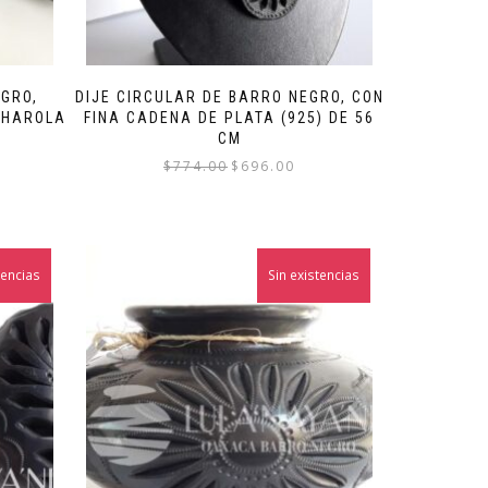
GRO,
DIJE CIRCULAR DE BARRO NEGRO, CON
CHAROLA
FINA CADENA DE PLATA (925) DE 56
CM
El
El
$
774.00
$
696.00
precio
precio
original
actual
era:
es:
$774.00.
$696.00.
tencias
Sin existencias