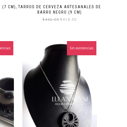
 (7 CM),
TARROS DE CERVEZA ARTESANALES DE
BARRO NEGRO (9 CM)
El
El
$
442.00
$
416.00
precio
precio
original
actual
era:
es:
$442.00.
$416.00.
tencias
Sin existencias
¡Oferta!