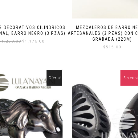
 DECORATIVOS CILINDRICOS
MEZCALEROS DE BARRO NE
NAL, BARRO NEGRO (3 PZAS)
ARTESANALES (3 PZAS) CON 
GRABADA (22CM)
El
El
$
1,250.00
$
1,176.00
$
515.00
precio
precio
original
actual
era:
es:
$1,250.00.
$1,176.00.
¡Oferta!
Sin exis