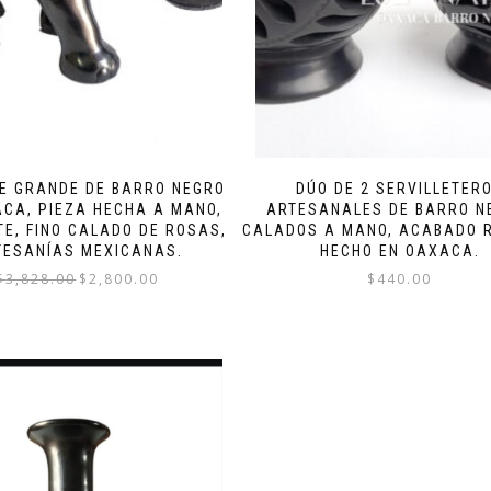
E GRANDE DE BARRO NEGRO
DÚO DE 2 SERVILLETER
ACA, PIEZA HECHA A MANO,
ARTESANALES DE BARRO N
TE, FINO CALADO DE ROSAS,
CALADOS A MANO, ACABADO R
TESANÍAS MEXICANAS.
HECHO EN OAXACA.
El
El
$
3,828.00
$
2,800.00
$
440.00
precio
precio
original
actual
era:
es:
$3,828.00.
$2,800.00.