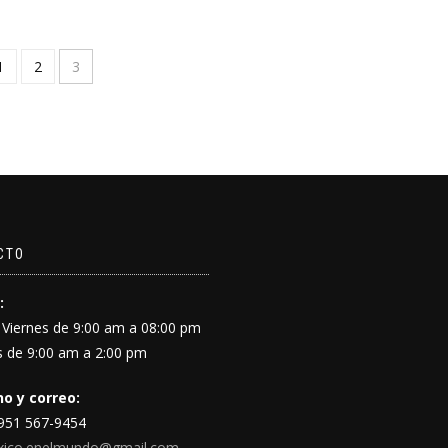
1
2
3
CTO
:
 Viernes de 9:00 am a 08:00 pm
 de 9:00 am a 2:00 pm
o y correo:
 951 567-9454
xico.enelmundo@gmail.com