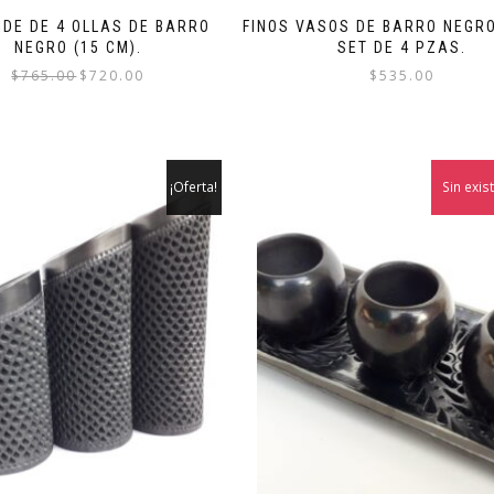
IDE DE 4 OLLAS DE BARRO
FINOS VASOS DE BARRO NEGRO
NEGRO (15 CM).
SET DE 4 PZAS.
El
El
$
765.00
$
720.00
$
535.00
precio
precio
original
actual
era:
es:
$765.00.
$720.00.
¡Oferta!
Sin exis