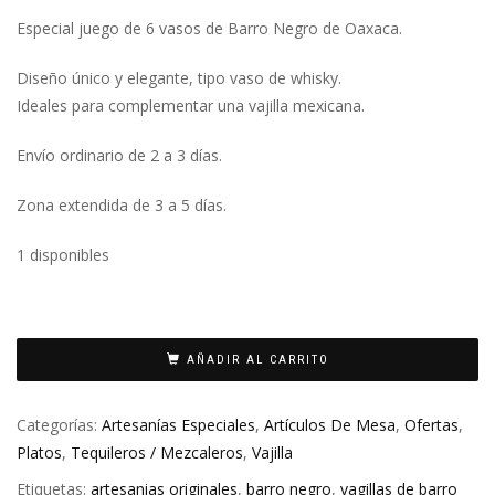
Especial juego de 6 vasos de Barro Negro de Oaxaca.
Diseño único y elegante, tipo vaso de whisky.
Ideales para complementar una vajilla mexicana.
Envío ordinario de 2 a 3 días.
Zona extendida de 3 a 5 días.
1 disponibles
AÑADIR AL CARRITO
Categorías:
Artesanías Especiales
,
Artículos De Mesa
,
Ofertas
,
Platos
,
Tequileros / Mezcaleros
,
Vajilla
Etiquetas:
artesanias originales
,
barro negro
,
vagillas de barro