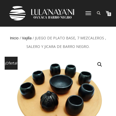
CAMBIAR
0
NAVEGACIÓN
Inicio
/
Vajilla
/ JUEGO DE PLATO BASE, 7 MEZCALEROS ,
SALERO Y JICARA DE BARRO NEGRO.
¡Oferta!