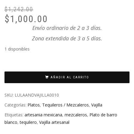
$
1,242.00
El
El
$
1,000.00
pr
pr
or
ac
Envío ordinario de 2 a 3 días.
er
es
Zona extendida de 3 a 5 días.
$1
$1
1 disponibles
AÑADIR AL CARRITO
SKU:
LULAANDVAJILLA0010
Categorías:
Platos
,
Tequileros / Mezcaleros
,
Vajilla
Etiquetas:
artesania mexicana
,
mezcaleros
,
Plato de barro
blanco
,
tequilero
,
Vajilla artesanal