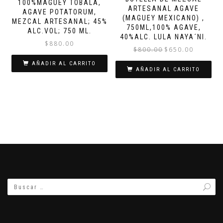
100%MAGUEY TOBALA,
ARTESANAL AGAVE
AGAVE POTATORUM,
(MAGUEY MEXICANO) ,
MEZCAL ARTESANAL; 45%
750ML,100% AGAVE,
ALC.VOL; 750 ML.
40%ALC. LULA NAYA´NI.
$
880.00
El
El
$
800.00
$
650.00
precio
precio
AÑADIR AL CARRITO
original
actual
AÑADIR AL CARRITO
era:
es:
$800.00.
$650.00.