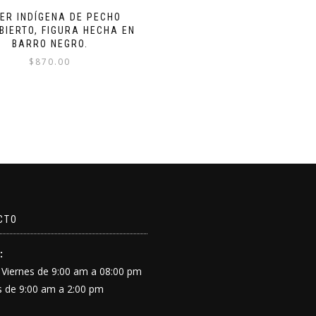
ER INDÍGENA DE PECHO
BIERTO, FIGURA HECHA EN
BARRO NEGRO.
$
870.00
CTO
:
 Viernes de 9:00 am a 08:00 pm
 de 9:00 am a 2:00 pm