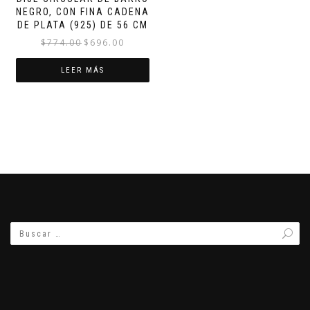
NEGRO, CON FINA CADENA
DE PLATA (925) DE 56 CM
El
El
$
774.00
$
696.00
precio
precio
original
actual
LEER MÁS
era:
es:
$774.00.
$696.00.