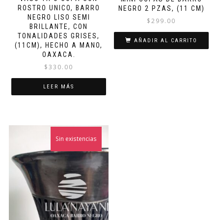
ROSTRO UNICO, BARRO
NEGRO 2 PZAS, (11 CM)
NEGRO LISO SEMI
$
299.00
BRILLANTE, CON
TONALIDADES GRISES,
AÑADIR AL CARRITO
(11CM), HECHO A MANO,
OAXACA.
$
330.00
LEER MÁS
Sin existencias