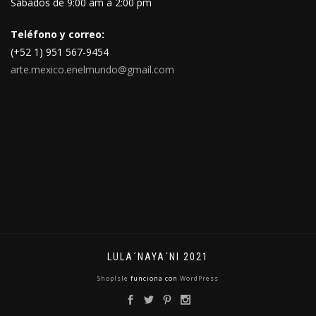
Sábados de 9:00 am a 2:00 pm
Teléfono y correo:
(+52 1) 951 567-9454
arte.mexico.enelmundo@gmail.com
LULA´NAYA´NI 2021
ShopIsle
funciona con
WordPress