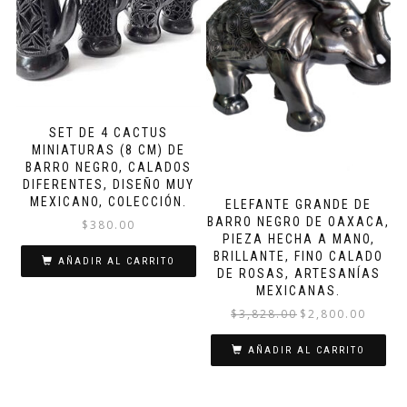
SET DE 4 CACTUS
MINIATURAS (8 CM) DE
BARRO NEGRO, CALADOS
DIFERENTES, DISEÑO MUY
MEXICANO, COLECCIÓN.
ELEFANTE GRANDE DE
BARRO NEGRO DE OAXACA,
$
380.00
PIEZA HECHA A MANO,
BRILLANTE, FINO CALADO
AÑADIR AL CARRITO
DE ROSAS, ARTESANÍAS
MEXICANAS.
El
El
$
3,828.00
$
2,800.00
precio
precio
original
actual
AÑADIR AL CARRITO
era:
es:
$3,828.00.
$2,800.