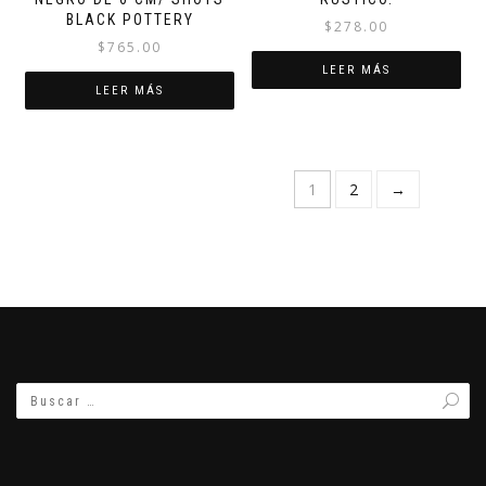
BLACK POTTERY
$
278.00
$
765.00
LEER MÁS
LEER MÁS
1
2
→