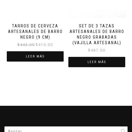
TARROS DE CERVEZA
SET DE 3 TAZAS
ARTESANALES DE BARRO
ARTESANALES DE BARRO
NEGRO (9 CM)
NEGRO GRABADAS
(VAJILLA ARTESANAL)
El
El
$
442.00
$
416.00
$
487.00
precio
precio
original
actual
LEER MÁS
LEER MÁS
era:
es:
$442.00.
$416.00.