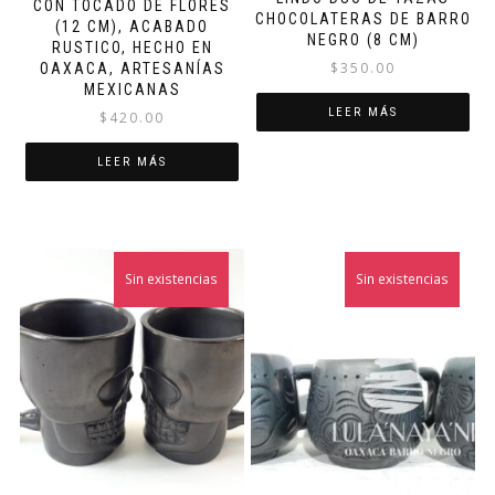
CON TOCADO DE FLORES
CHOCOLATERAS DE BARRO
(12 CM), ACABADO
NEGRO (8 CM)
RUSTICO, HECHO EN
$
350.00
OAXACA, ARTESANÍAS
MEXICANAS
LEER MÁS
$
420.00
LEER MÁS
Sin existencias
¡Oferta!
Sin existencias