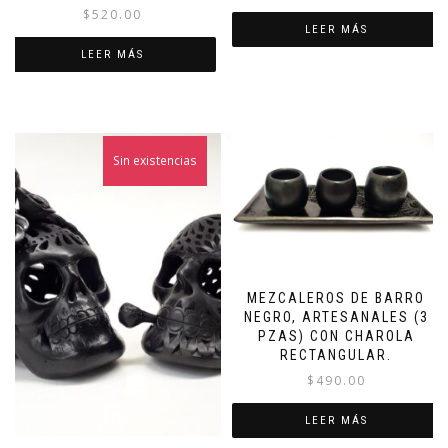
$
520.00
LEER MÁS
LEER MÁS
Sin existencias
¡Oferta!
MEZCALEROS DE BARRO
NEGRO, ARTESANALES (3
PZAS) CON CHAROLA
RECTANGULAR.
$
490.00
LEER MÁS