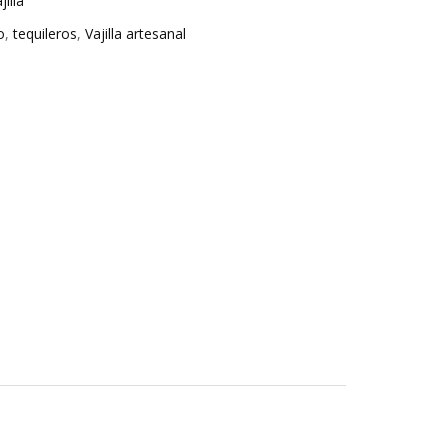
jilla
o
,
tequileros
,
Vajilla artesanal