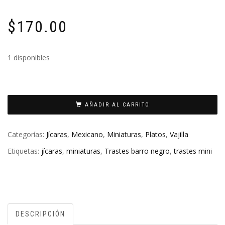
$
170.00
1 disponibles
AÑADIR AL CARRITO
Categorías:
Jícaras
,
Mexicano
,
Miniaturas
,
Platos
,
Vajilla
Etiquetas:
jícaras
,
miniaturas
,
Trastes barro negro
,
trastes mini
DESCRIPCIÓN