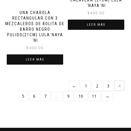
CALAVERA (21CM) LULA
´NAYA´NI
UNA CHAROLA
$
490.00
RECTANGULAR CON 3
MEZCALEROS DE BOLITA DE
LEER MÁS
BARRO NEGRO
PULIDO(21CM) LULA´NAYA
´NI
$
400.00
LEER MÁS
←
1
2
3
4
5
6
7
…
9
10
11
→