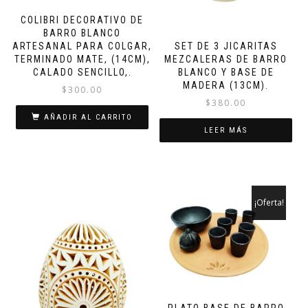
COLIBRI DECORATIVO DE
BARRO BLANCO
SET DE 3 JICARITAS
ARTESANAL PARA COLGAR,
MEZCALERAS DE BARRO
TERMINADO MATE, (14CM),
BLANCO Y BASE DE
CALADO SENCILLO,.
MADERA (13CM).
$
300.00
$
380.00
AÑADIR AL CARRITO
LEER MÁS
¡Oferta!
PLATO BASE DE BARRO