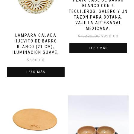
BLANCO CON 6
TEQUILEROS, SALERO Y UN
TAZON PARA BOTANA,
VAJILLA ARTESANAL
MEXICANA.
LAMPARA CALADA
El
El
$
1,225.00
$
950.00
HUEVITO DE BARRO
precio
precio
BLANCO (21 CM),
original
actual
LEER MÁS
ILUMINACION SUAVE,
era:
es:
$
580.00
$1,225.00.
$950.00.
LEER MÁS