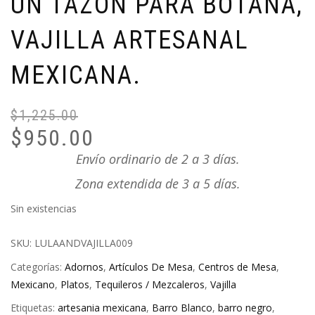
UN TAZON PARA BOTANA,
VAJILLA ARTESANAL
MEXICANA.
$
1,225.00
El
El
$
950.00
pr
pr
or
ac
Envío ordinario de 2 a 3 días.
er
es
Zona extendida de 3 a 5 días.
$1
$9
Sin existencias
SKU:
LULAANDVAJILLA009
Categorías:
Adornos
,
Artículos De Mesa
,
Centros de Mesa
,
Mexicano
,
Platos
,
Tequileros / Mezcaleros
,
Vajilla
Etiquetas:
artesania mexicana
,
Barro Blanco
,
barro negro
,