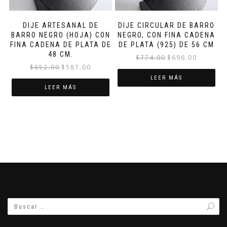
DIJE ARTESANAL DE
DIJE CIRCULAR DE BARRO
BARRO NEGRO (HOJA) CON
NEGRO, CON FINA CADENA
FINA CADENA DE PLATA DE
DE PLATA (925) DE 56 CM
48 CM.
El
El
$
774.00
$
696.00
El
El
$
652.00
$
587.00
precio
precio
precio
precio
original
actual
LEER MÁS
original
actual
LEER MÁS
era:
es:
era:
es:
$774.00.
$696.00.
$652.00.
$587.00.