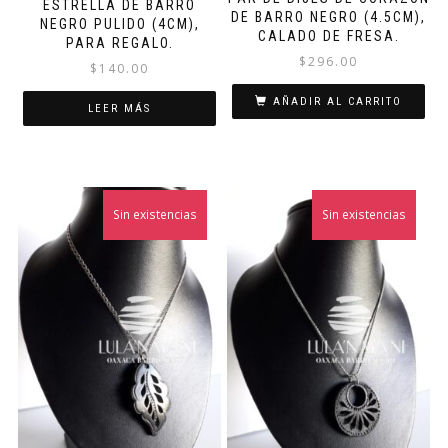
ESTRELLA DE BARRO
DE BARRO NEGRO (4.5CM),
NEGRO PULIDO (4CM),
CALADO DE FRESA.
PARA REGALO.
$
296.00
$
140.00
AÑADIR AL CARRITO
LEER MÁS
Sin existencias
¡Oferta!
Sin existencias
¡Oferta!