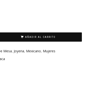
AÑADIR AL CARRITO
 De Mesa
,
Joyeria
,
Mexicano
,
Mujeres
aca