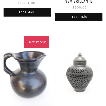
SEMIBRILLANTE.
$
1,531.00
$
900.00
LEER MÁS
LEER MÁS
Sin existencias
¡Oferta!