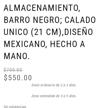
ALMACENAMIENTO,
BARRO NEGRO; CALADO
UNICO (21 CM),DISEÑO
MEXICANO, HECHO A
MANO.
$
700.00
El
El
$
550.00
pr
pr
or
ac
Envío ordinario de 2 a 3 días.
er
es
$7
$5
Zona extendida de 3 a 5 días.
Sin existencias