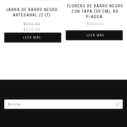
FLORERO DE BARRO NEGRO
JARRA DE BARRO NEGRO
CON TAPA (30 CM), NO
ARTESANAL (2 LT)
P/AGUA.
El
El
$
900.00
$
553.00
$
520.00
precio
precio
original
actual
LEER MÁS
LEER MÁS
era:
es:
$553.00.
$520.00.