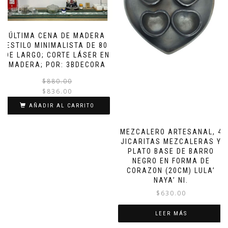
ÚLTIMA CENA DE MADERA
ESTILO MINIMALISTA DE 80
DE LARGO; CORTE LÁSER EN
MADERA; POR: 3BDECORA
El
El
$
880.00
$
836.00
precio
precio
original
actual
AÑADIR AL CARRITO
era:
es:
$880.00.
$836.00.
MEZCALERO ARTESANAL, 4
JICARITAS MEZCALERAS Y
PLATO BASE DE BARRO
NEGRO EN FORMA DE
CORAZON (20CM) LULA’
NAYA’ NI.
$
630.00
LEER MÁS