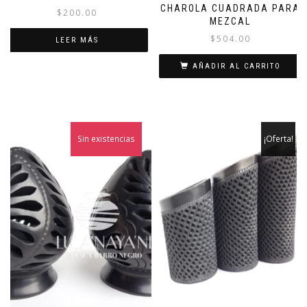
CHAROLA CUADRADA PARA
$
200.00
MEZCAL
$
504.00
LEER MÁS
AÑADIR AL CARRITO
Sin existencias
¡Oferta!