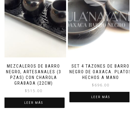
MEZCALEROS DE BARRO
SET 4 TAZONES DE BARRO
NEGRO, ARTESANALES (3
NEGRO DE OAXACA. PLATOS
PZAS) CON CHAROLA
HECHOS A MANO
GRABADA (22CM)
$
696.00
$
515.00
LEER MÁS
LEER MÁS