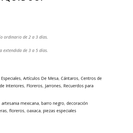
ío ordinario de 2 a 3 días.
a extendida de 3 a 5 días.
 Especiales
,
Artículos De Mesa
,
Cántaros
,
Centros de
de Interiores
,
Floreros
,
Jarrones
,
Recuerdos para
,
artesania mexicana
,
barro negro
,
decoración
eras
,
floreros
,
oaxaca
,
piezas especiales