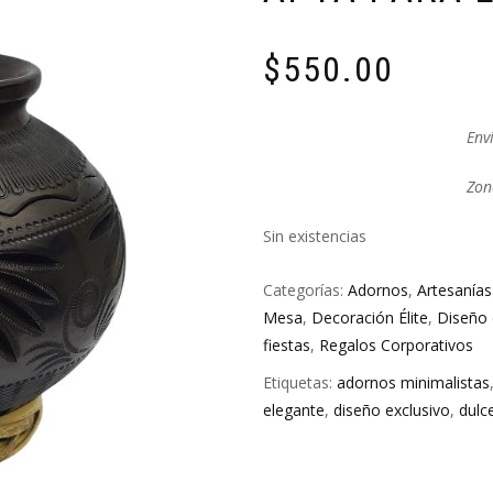
$
550.00
Env
Zon
Sin existencias
Categorías:
Adornos
,
Artesanías
Mesa
,
Decoración Élite
,
Diseño 
fiestas
,
Regalos Corporativos
Etiquetas:
adornos minimalistas
elegante
,
diseño exclusivo
,
dulc