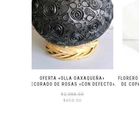
OFERTA «OLLA OAXAQUEÑA»
FLORERO
DECORADO DE ROSAS «CON DEFECTO».
DE COP
El
El
$
2,088.00
$
650.00
precio
precio
original
actual
era:
es:
$2,088.00.
$650.00.