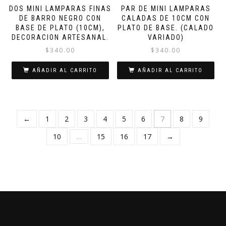
DOS MINI LAMPARAS FINAS
PAR DE MINI LAMPARAS
DE BARRO NEGRO CON
CALADAS DE 10CM CON
BASE DE PLATO (10CM),
PLATO DE BASE. (CALADO
DECORACION ARTESANAL.
VARIADO)
$
340.00
$
340.00
AÑADIR AL CARRITO
AÑADIR AL CARRITO
←
1
2
3
4
5
6
7
8
9
10
…
15
16
17
→