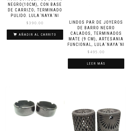
NEGRO(10CM), CON BASE
DE CARRIZO; TERMINADO
PULIDO. LULA´NAYA´NI
LINDOS PAR DE JOYEROS
$
390.00
DE BARRO NEGRO
CALADOS, TERMINADOS
AÑADIR AL CARRITO
MATE (9 CM), ARTESANIA
FUNCIONAL, LULA´NAYA´NI
$
495.00
LEER MÁS